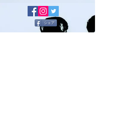
シェア
© 無断転載及び複製等を禁止します
国際空手道連盟 極真会館 中村道場
国際空手道連盟極真会館中村道場
神戸南支部・播州姫路支部
事務局
〒654-0034
神戸市須磨区戸政町３丁目２番１号 井上ビル
２Ｆ℡080-3800-3940
IKO.中村道場 総本部事務局
〒652-0045
神戸市兵庫区松本６丁目2-2
​℡078-531-1073