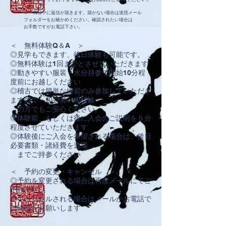
※一両日中に返信が届きます。届かない場合は迷惑メール
フォルダー
をお確か
めく
ださい。
確認されたい場合は
お
手数ですがお電
話下さい。
＜ 無料体験Q＆A ＞
◎見学もできます、後日体験も可能です。
◎無料体験は1回までとさせていただきます
◎動きやすい服装・水分持参で開始10分程
度前にお越しください
◎稽古では簡単な練習のみ参加していただき
ますので、初心者・未経験
の方でもご安心ください。
◎体験前、もしくは後に入会のご説明を５分
程度させていただきます
◎体験後にご入会を希望される場合は、後日
必要書類・諸経費を道場
まで
ご持参くだ
さい
＜ 予約の変更・キャンセル ＞
◎予約を変更される場合は再度メールにてご
予約下さい
◎キャンセルされる場合はメールかお電話で
ご連絡をお願いします