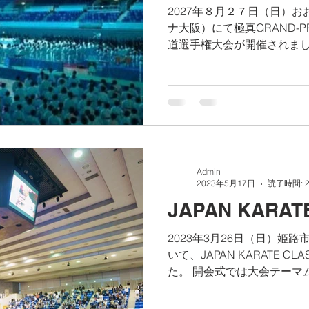
2027年８月２７日（日）
ナ大阪）にて極真GRAND-P
道選手権大会が開催されまし
ープニングPVが流れます 
プニングPVを皮切りに、まず
Admin
2023年5月17日
読了時間: 
JAPAN KARATE
2023年3月26日（日）姫
いて、JAPAN KARATE CL
た。 開会式では大会テーマ
より来日したチャン・カイ
いただきました。また、チリ