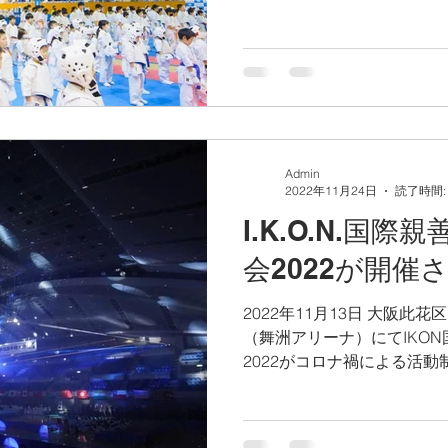
Admin
2022年11月24日
読了時間:
I.K.O.N.国
会2022が開催
2022年11月13日 大阪此
（舞洲アリーナ）にてIKO
2022がコロナ禍による活
ました。 現在40もの国が加
外支部ですが、来日に至ったの