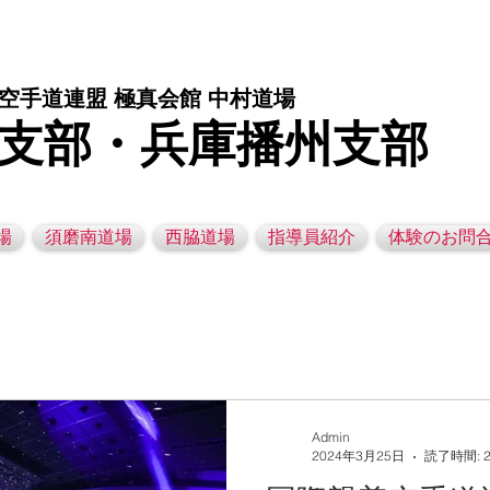
庫県西脇市の空手道場です。 空手｜子供空手教室｜灘区空手道場｜須磨区空手道場｜西脇市空手道場｜幼児空手運動教室
空手道連盟 極真会館 中村道場
支部・兵庫播州支部
場
須磨南道場
西脇道場
指導員紹介
体験のお問
Admin
2024年3月25日
読了時間: 