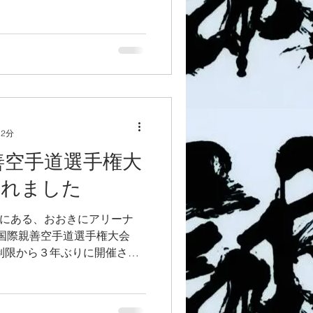
 2分
際親善空手道選手権大
されました
花区にある、おおきにアリーナ
N国際親善空手道選手権大会
動制限から３年ぶりに開催され
盟しているIKON中村道場の海
は10ヵ国に留まりました...