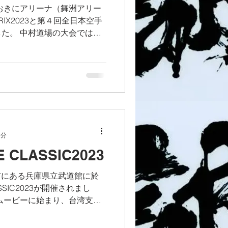
おおきにアリーナ（舞洲アリー
RIX2023と第４回全日本空手
た。 中村道場の大会ではオ
中村総帥の挨拶 大会を飾るオー
は型試合が開始されまし...
2分
 CLASSIC2023
路市にある兵庫県立武道館に於
ASSIC2023が開催されまし
ムービーに始まり、台湾支部
・ファン台湾支部長の挨拶を
支部からはルイス・フォ...