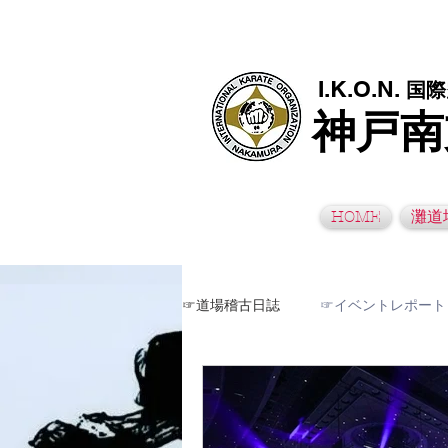
極真空手灘道場・須磨南道場・西脇道場は神戸市灘区、須磨区、兵
I.K.O.N.
国際
神戸南
HOME
灘道
☞道場稽古日誌
☞イベントレポート