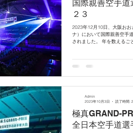
国際親善空手道
２３
2023年12月10日、大阪
ナ）において国際親善空手
されました。 年を数えるご
I.K.O.N.（国際空手道連
年もたくさんの選手が海外
名前通り日...
Admin
2023年10月3日
読了時間: 
極真GRAND-PR
全日本空手道選