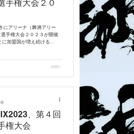
選手権大会２０
おおきにアリーナ（舞洲アリー
道選手権大会２０２３が開催
とに加盟国が増え続ける
盟極真会館中村道場）ですが、本
より来日し、国際親善大会の
2分
IX2023、第４回
手権大会