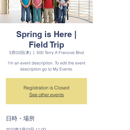
Spring is Here |
Field Trip
3月02日(木)
  |  
500 Terry A Francois Blvd
I’m an event description. To edit the event
description go to My Events.
Registration is Closed
See other events
日時・場所
2023年3月02日 11:00