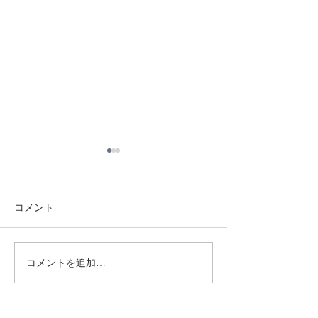
コメント
8/3 灘道場
8/1 須磨南道場
コメントを追加…