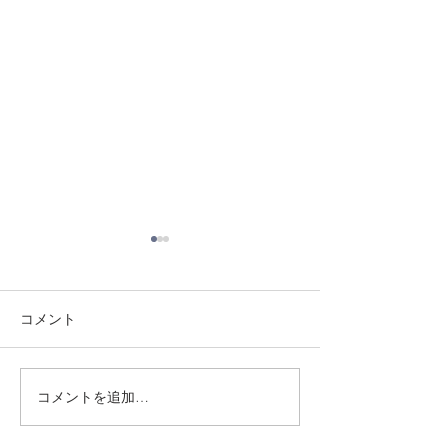
コメント
8/3 灘道場
8/6 西脇道場
コメントを追加…