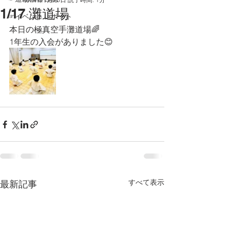
1/17 灘道場
☞イベントレポート
本日の極真空手灘道場🌈
1年生の入会がありました😊
すべて表示
最新記事