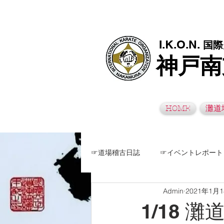
極真空手灘道場・須磨南道場・西脇道場は神戸市灘区、須磨区、兵
I.K.O.N.
国際
神戸南
HOME
灘道
☞道場稽古日誌
☞イベントレポート
Admin
2021年1月
1/18 灘