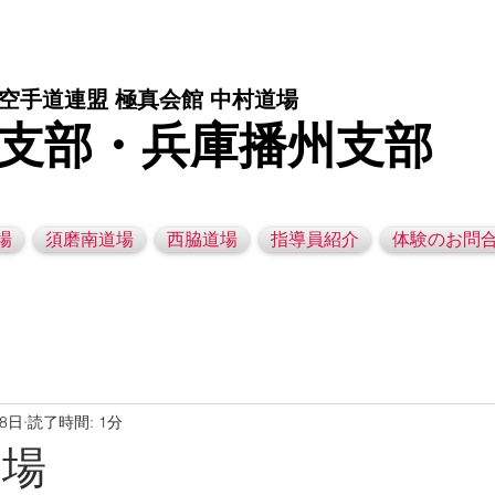
庫県西脇市の空手道場です。 空手｜子供空手教室｜灘区空手道場｜須磨区空手道場｜西脇市空手道場｜幼児空手運動教室
空手道連盟 極真会館 中村道場
支部・兵庫播州支部
場
須磨南道場
西脇道場
指導員紹介
体験のお問
18日
読了時間: 1分
道場