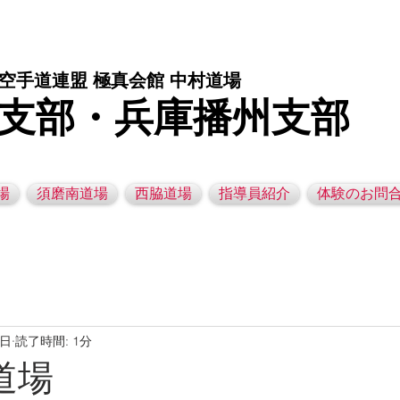
庫県西脇市の空手道場です。 空手｜子供空手教室｜灘区空手道場｜須磨区空手道場｜西脇市空手道場｜幼児空手運動教室
空手道連盟 極真会館 中村道場
支部・兵庫播州支部
場
須磨南道場
西脇道場
指導員紹介
体験のお問
5日
読了時間: 1分
脇道場