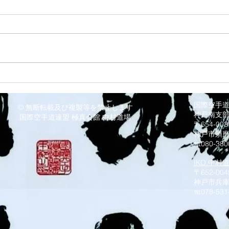
8/3
8/6 西脇道場
国際空手
© 無断転載及び複製等を禁止します
神戸南支
国際空手道連盟 極真会館 中村道場
〒654-0
神戸市須
℡080-380
IKO.中村
〒652-004
神戸市兵庫
​℡078-531