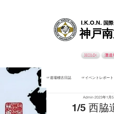
極真空手灘道場・須磨南道場・西脇道場は神戸市灘区、須磨区、兵
I.K.O.N.
国際
神戸南
HOME
灘道
☞道場稽古日誌
☞イベントレポート
Admin
2023年1月
1/5 西