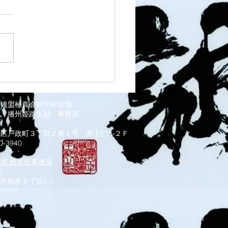
 灘道場
道連盟極真会館中村道場
部・播州姫路支部
事務局
034
磨区戸政町３丁目２番１号 井上ビル２Ｆ
0-3940
道場 総本部事務局
5
区松本６丁目2-2
-1073