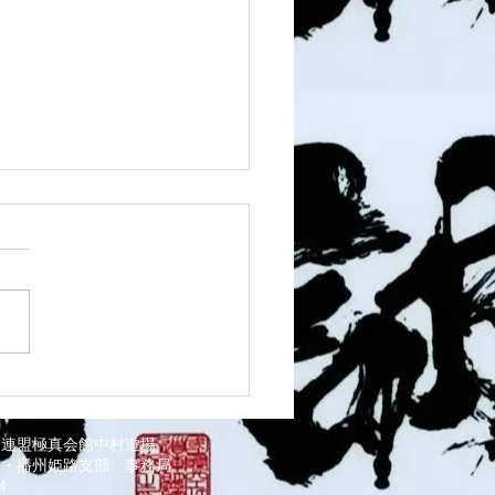
1 須磨南道場
道連盟極真会館中村道場
部・播州姫路支部
事務局
034