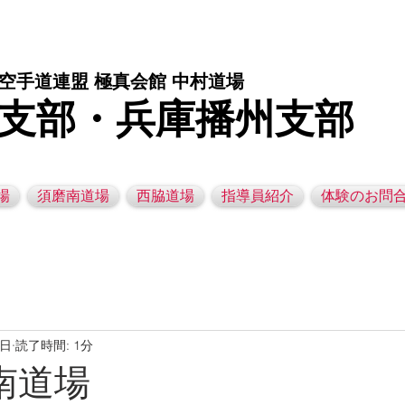
庫県西脇市の空手道場です。 空手｜子供空手教室｜灘区空手道場｜須磨区空手道場｜西脇市空手道場｜幼児空手運動教室
空手道連盟 極真会館 中村道場
支部・兵庫播州支部
場
須磨南道場
西脇道場
指導員紹介
体験のお問
7日
読了時間: 1分
磨南道場