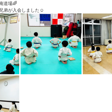
南道場🌈
兄弟が入会しました☺️