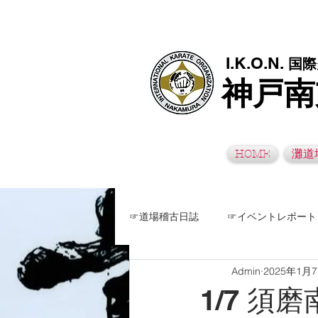
極真空手灘道場・須磨南道場・西脇道場は神戸市灘区、須磨区、兵
I.K.O.N.
国際
神戸南
HOME
灘道
☞道場稽古日誌
☞イベントレポート
Admin
2025年1月
1/7 須