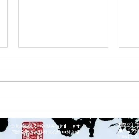
8/3 灘道場
8/
国際空手
© 無断転載及び複製等を禁止します
神戸南支
国際空手道連盟 極真会館 中村道場
〒654-0