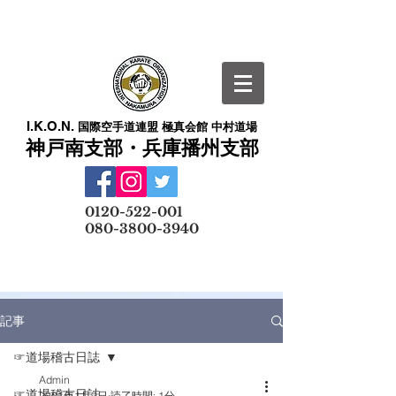
I.K.O.N.
国際空手道連盟 極真会館 中村道場
神戸南支部・兵庫播州支部
​
0120-522-001
080-3800-3940
メールでの無料体験予約はこちら
記事
☞道場稽古日誌
Admin
☞道場稽古日誌
2021年1月9日
読了時間: 1分