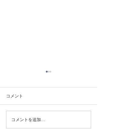
コメント
8/3 灘道場
8/6 西脇道場
コメントを追加…