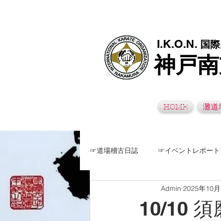
極真空手灘道場・須磨南道場・西脇道場は神戸市灘区、須磨区、兵
I.K.O.N.
国際
神戸南
HOME
灘道
☞道場稽古日誌
☞イベントレポート
Admin
2025年10
10/10