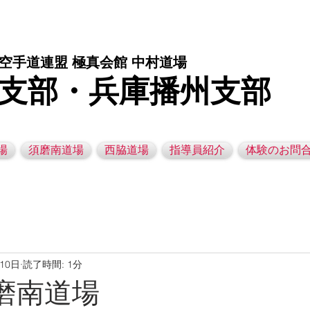
庫県西脇市の空手道場です。 空手｜子供空手教室｜灘区空手道場｜須磨区空手道場｜西脇市空手道場｜幼児空手運動教室
空手道連盟 極真会館 中村道場
支部・兵庫播州支部
場
須磨南道場
西脇道場
指導員紹介
体験のお問
月10日
読了時間: 1分
 須磨南道場