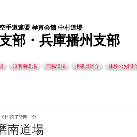
庫県西脇市の空手道場です。 空手｜子供空手教室｜灘区空手道場｜須磨区空手道場｜西脇市空手道場｜幼児空手運動教室
空手道連盟 極真会館 中村道場
支部・兵庫播州支部
場
須磨南道場
西脇道場
指導員紹介
体験のお問
月18日
読了時間: 1分
 須磨南道場