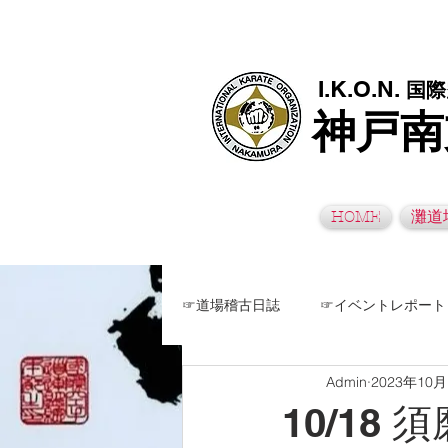
極真空手灘道場・須磨南道場・西脇道場は神戸市灘区、須磨区、兵
I.K.O.N.
国際
神戸南
HOME
灘道
☞道場稽古日誌
☞イベントレポート
Admin
2023年10
10/18