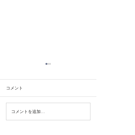
コメント
8/3 灘道場
8/1 須磨南道場
コメントを追加…