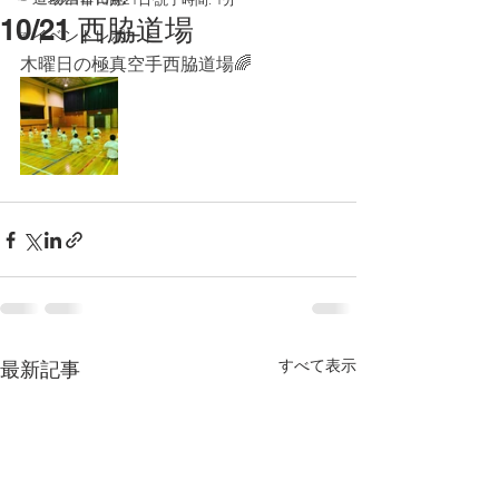
10/21 西脇道場
☞イベントレポート
木曜日の極真空手西脇道場🌈
すべて表示
最新記事