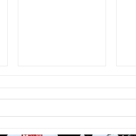
8/3 灘道場
8/