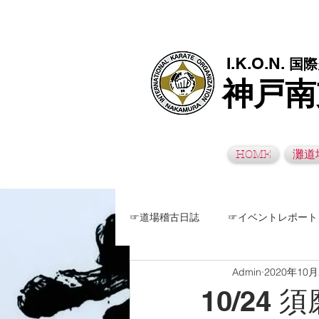
極真空手灘道場・須磨南道場・西脇道場は神戸市灘区、須磨区、兵
I.K.O.N.
国際
神戸南
HOME
灘道
☞道場稽古日誌
☞イベントレポート
Admin
2020年10
10/24