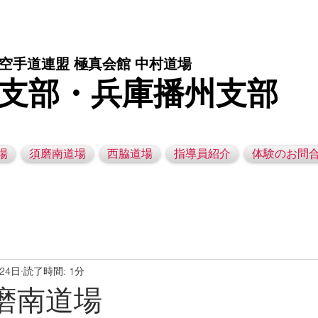
庫県西脇市の空手道場です。 空手｜子供空手教室｜灘区空手道場｜須磨区空手道場｜西脇市空手道場｜幼児空手運動教室
空手道連盟 極真会館 中村道場
支部・兵庫播州支部
場
須磨南道場
西脇道場
指導員紹介
体験のお問
月24日
読了時間: 1分
 須磨南道場