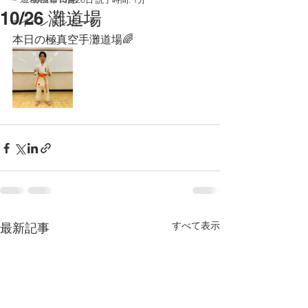
10/26 灘道場
☞イベントレポート
本日の極真空手灘道場🌈
すべて表示
最新記事