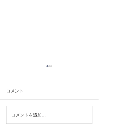
コメント
8/3 灘道場
8/6 西脇道場
コメントを追加…