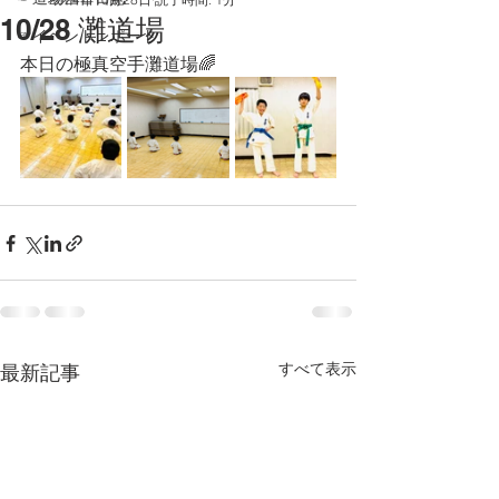
10/28 灘道場
☞イベントレポート
本日の極真空手灘道場🌈
すべて表示
最新記事