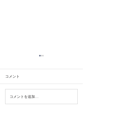
コメント
8/1 須磨南道場
7/31 須磨南道場
コメントを追加…