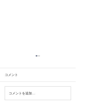
コメント
8/3 灘道場
8/6 西脇道場
コメントを追加…