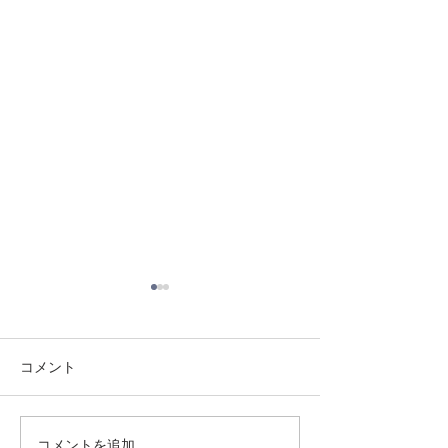
コメント
8/3 灘道場
8/6 西脇道場
コメントを追加…