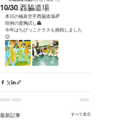
10/30 西脇道場
☞イベントレポート
本日の極真空手西脇道場🌈
恒例の度胸試し👻
今年はちびっこクラスも挑戦しました
😉
すべて表示
最新記事