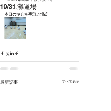
10/31 灘道場
☞イベントレポート
本日の極真空手灘道場🌈
すべて表示
最新記事