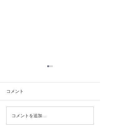
コメント
8/1 須磨南道場
7/31 須磨南道場
コメントを追加…