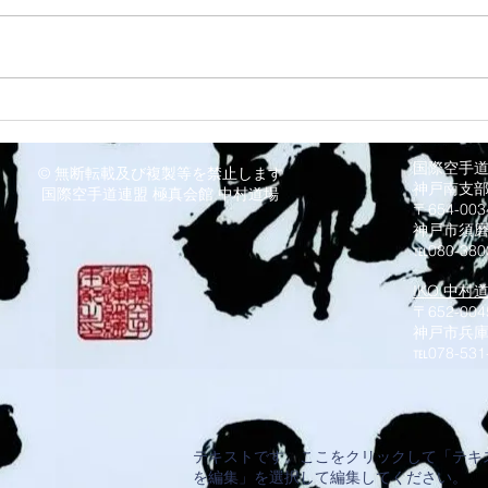
8/3 灘道場
8/
国際空手
© 無断転載及び複製等を禁止します
神戸南支
国際空手道連盟 極真会館 中村道場
〒654-0
神戸市須
℡080-380
IKO.中村
〒652-004
神戸市兵庫
​℡078-531
テキストです。ここをクリックして「テキ
を編集」を選択して編集してください。