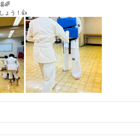
🌈
しょう！👍