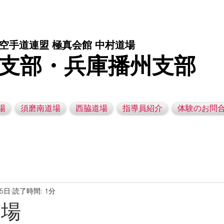
庫県西脇市の空手道場です。 空手｜子供空手教室｜灘区空手道場｜須磨区空手道場｜西脇市空手道場｜幼児空手運動教室
空手道連盟 極真会館 中村道場
支部・兵庫播州支部
場
須磨南道場
西脇道場
指導員紹介
体験のお問
月5日
読了時間: 1分
道場