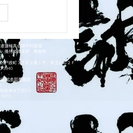
1 須磨南道場
道連盟極真会館中村道場
部・播州姫路支部
事務局
034
磨区戸政町３丁目２番１号 井上ビル２Ｆ
0-3940
道場 総本部事務局
5
区松本６丁目2-2
-1073
スト