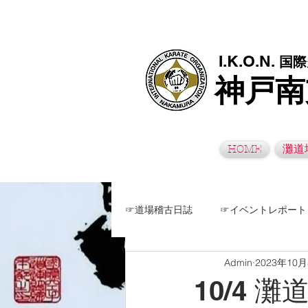
極真空手灘道場・須磨南道場・西脇道場は神戸市灘区、須磨区、兵
I.K.O.N.
国際
神戸南
HOME
灘道
☞道場稽古日誌
☞イベントレポート
Admin
2023年10
10/4 灘