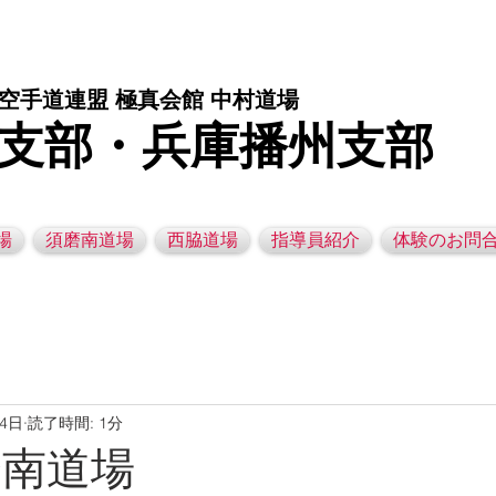
庫県西脇市の空手道場です。 空手｜子供空手教室｜灘区空手道場｜須磨区空手道場｜西脇市空手道場｜幼児空手運動教室
空手道連盟 極真会館 中村道場
支部・兵庫播州支部
場
須磨南道場
西脇道場
指導員紹介
体験のお問
月4日
読了時間: 1分
須磨南道場