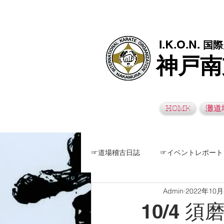
極真空手灘道場・須磨南道場・西脇道場は神戸市灘区、須磨区、兵
I.K.O.N.
国際
神戸南
HOME
灘道
☞道場稽古日誌
☞イベントレポート
Admin
2022年10
10/4 