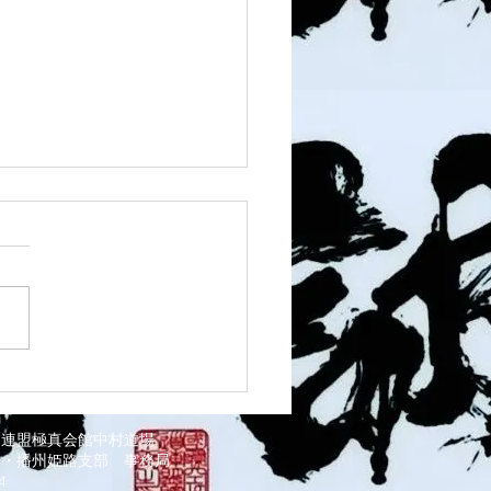
1 須磨南道場
道連盟極真会館中村道場
部・播州姫路支部
事務局
034