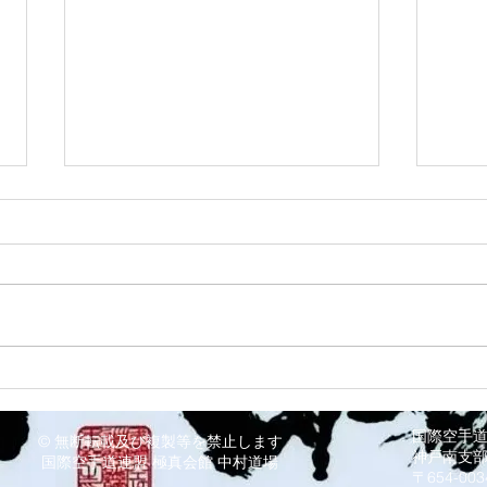
8/3 灘道場
8/
国際空手
© 無断転載及び複製等を禁止します
神戸南支
国際空手道連盟 極真会館 中村道場
〒654-0