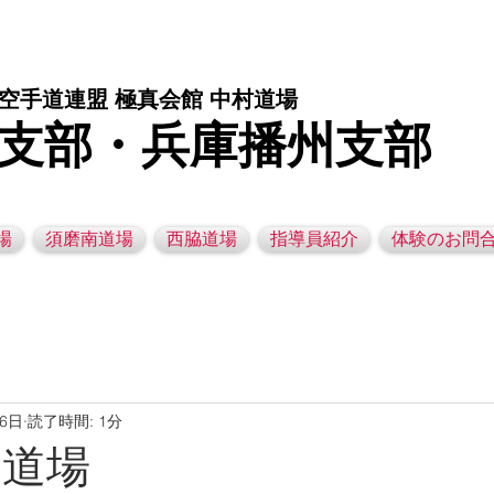
庫県西脇市の空手道場です。 空手｜子供空手教室｜灘区空手道場｜須磨区空手道場｜西脇市空手道場｜幼児空手運動教室
空手道連盟 極真会館 中村道場
支部・兵庫播州支部
場
須磨南道場
西脇道場
指導員紹介
体験のお問
月6日
読了時間: 1分
脇道場