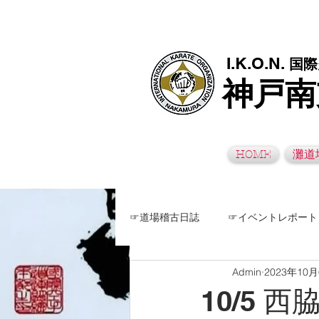
極真空手灘道場・須磨南道場・西脇道場は神戸市灘区、須磨区、兵
I.K.O.N.
国際
神戸南
HOME
灘道
☞道場稽古日誌
☞イベントレポート
Admin
2023年10
10/5 西