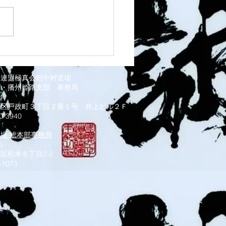
 灘道場
道連盟極真会館中村道場
部・播州姫路支部
事務局
034
磨区戸政町３丁目２番１号 井上ビル２Ｆ
0-3940
道場 総本部事務局
5
区松本６丁目2-2
-1073
スト