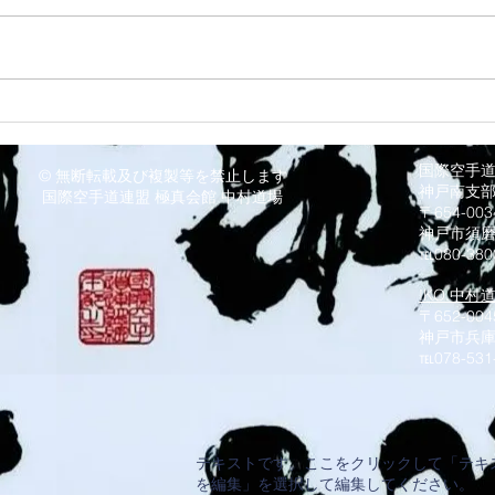
8/3
8/6 西脇道場
国際空手
© 無断転載及び複製等を禁止します
神戸南支
国際空手道連盟 極真会館 中村道場
〒654-0
神戸市須
℡080-380
IKO.中村
〒652-004
神戸市兵庫
​℡078-531
テキストです。ここをクリックして「テキ
を編集」を選択して編集してください。