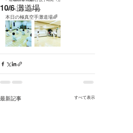
10/6 灘道場
☞イベントレポート
本日の極真空手灘道場🌈
すべて表示
最新記事