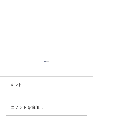
コメント
8/3 灘道場
8/1 須磨南道場
コメントを追加…