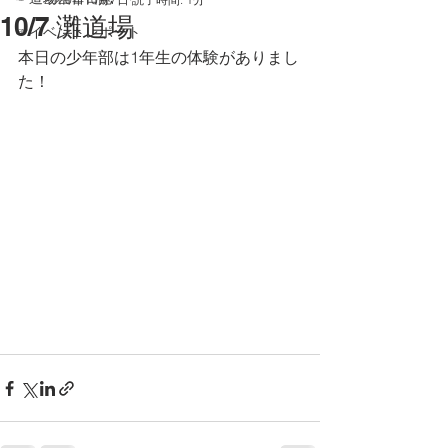
10/7 灘道場
☞イベントレポート
本日の少年部は1年生の体験がありまし
た！