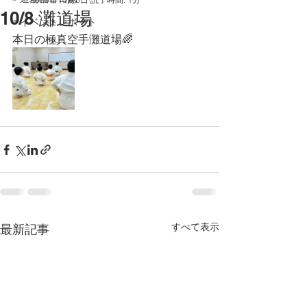
10/8 灘道場
☞イベントレポート
本日の極真空手灘道場🌈
すべて表示
最新記事