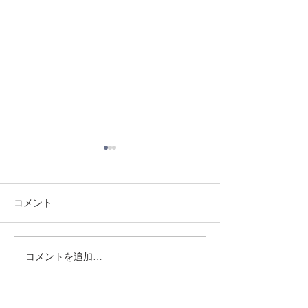
コメント
8/1 須磨南道場
7/31 須磨南道場
コメントを追加…