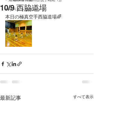
10/9 西脇道場
☞イベントレポート
本日の極真空手西脇道場🌈
すべて表示
最新記事