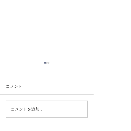
コメント
8/3 灘道場
8/1 須磨南道場
コメントを追加…