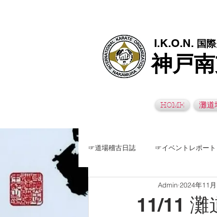
極真空手灘道場・須磨南道場・西脇道場は神戸市灘区、須磨区、兵
I.K.O.N.
国際
神戸南
HOME
灘道
☞道場稽古日誌
☞イベントレポート
Admin
2024年11
11/11 