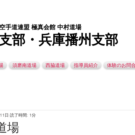
庫県西脇市の空手道場です。 空手｜子供空手教室｜灘区空手道場｜須磨区空手道場｜西脇市空手道場｜幼児空手運動教室
空手道連盟 極真会館 中村道場
支部・兵庫播州支部
場
須磨南道場
西脇道場
指導員紹介
体験のお問
月11日
読了時間: 1分
灘道場