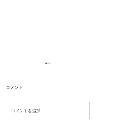
コメント
8/3 灘道場
8/6 西脇道場
コメントを追加…