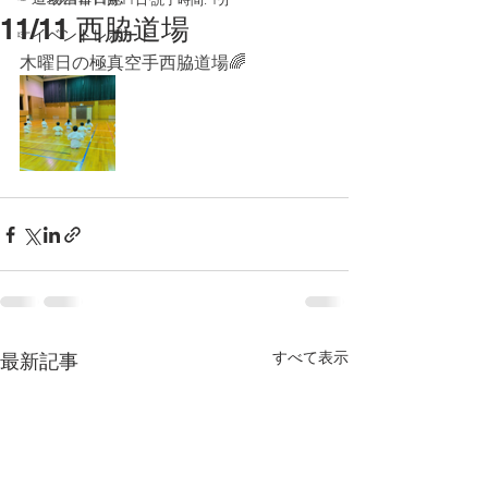
11/11 西脇道場
☞イベントレポート
木曜日の極真空手西脇道場🌈
すべて表示
最新記事