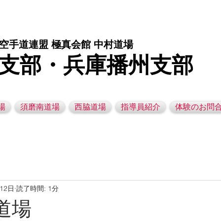
庫県西脇市の空手道場です。 空手｜子供空手教室｜灘区空手道場｜須磨区空手道場｜西脇市空手道場｜幼児空手運動教室
空手道連盟 極真会館 中村道場
支部・兵庫播州支部
場
須磨南道場
西脇道場
指導員紹介
体験のお問
月12日
読了時間: 1分
灘道場