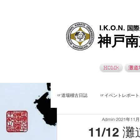
極真空手灘道場・須磨南道場・西脇道場は神戸市灘区、須磨区、兵
I.K.O.N.
国際
神戸南
HOME
灘道
☞道場稽古日誌
☞イベントレポート
Admin
2021年11
11/12 