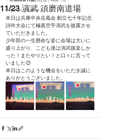
11/23 演武 須磨南道場
☞イベントレポート
本日は兵庫中央岳風会 創立七十年記念
詩吟大会にて極真空手演武を披露させ
ていただきました。
少年部の一生懸命な姿に会場は大いに
盛り上がり、こども達は演武後楽しか
った！またやりたい！と口々に言って
いました😊
本日はこのような機会をいただき誠に
ありがとうございました。