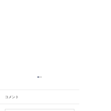
コメント
8/3 灘道場
8/6 西脇道場