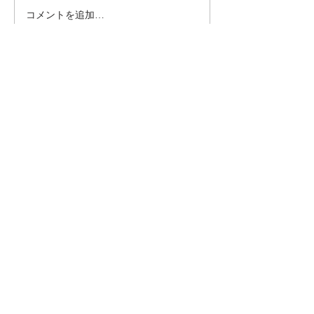
コメントを追加…
シェア
© 無断転載及び複製等を禁止します
国際空手道連盟 極真会館 中村道場
国際空手道連盟極真会館中村道場
神戸南支部・播州姫路支部
事務局
〒654-0034
神戸市須磨区戸政町３丁目２番１号 井上ビル
２Ｆ℡080-3800-3940
IKO.中村道場 総本部事務局
〒652-0045
神戸市兵庫区松本６丁目2-2