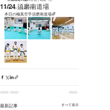
11/24 須磨南道場
☞イベントレポート
本日の極真空手須磨南道場🌈
すべて表示
最新記事