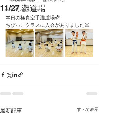
11/27 灘道場
☞イベントレポート
本日の極真空手灘道場🌈
ちびっこクラスに入会がありました😄
すべて表示
最新記事