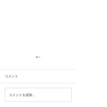
コメント
8/3 灘道場
8/6 西脇道場
コメントを追加…