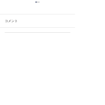
コメント
8/3 灘道場
8/1 須磨南道場
コメントを追加…
シェア
© 無断転載及び複製等を禁止します
国際空手道連盟 極真会館 中村道場
国際空手道連盟極真会館中村道場