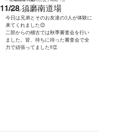
11/28 須磨南道場
☞イベントレポート
今日は兄弟とそのお友達の3人が体験に
来てくれました😊
二部からの稽古では秋季審査会を行い
ました。皆、待ちに待った審査会で全
力で頑張ってました‼️👏