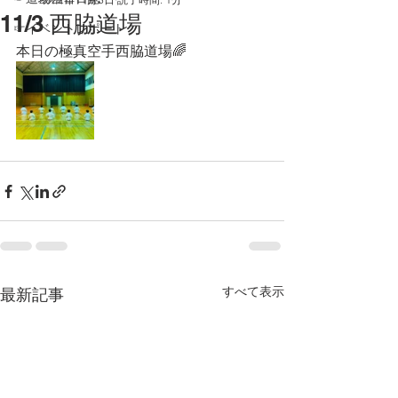
11/3 西脇道場
☞イベントレポート
本日の極真空手西脇道場🌈
すべて表示
最新記事