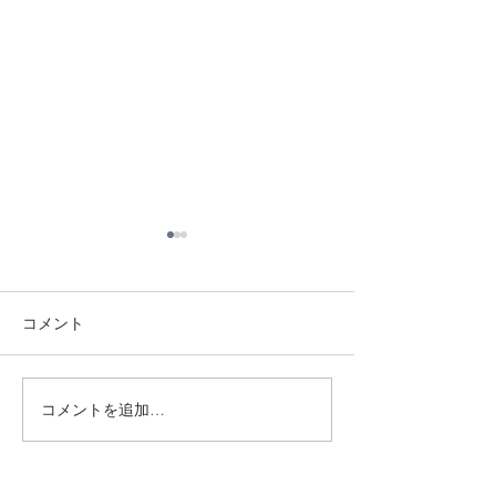
コメント
8/3 灘道場
8/6 西脇道場
コメントを追加…