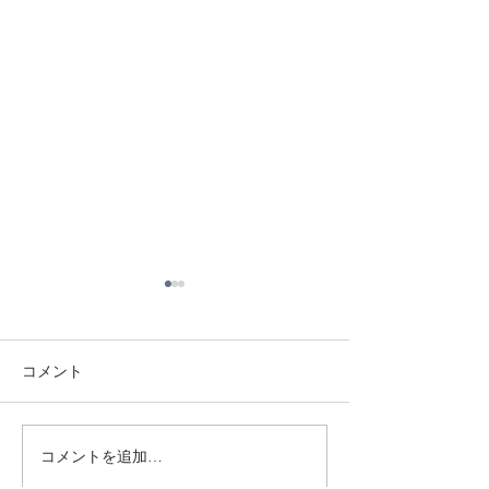
コメント
8/3 灘道場
8/1 須磨南道場
コメントを追加…