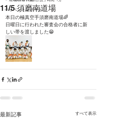
11/5 須磨南道場
☞イベントレポート
本日の極真空手須磨南道場🌈
日曜日に行われた審査会の合格者に新
しい帯を渡しました😁
すべて表示
最新記事