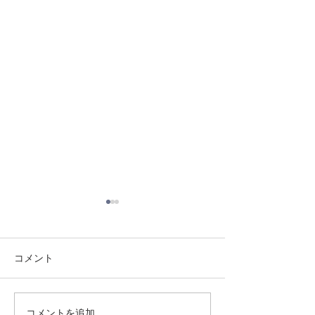
コメント
8/3 灘道場
8/6 西脇道場
コメントを追加…