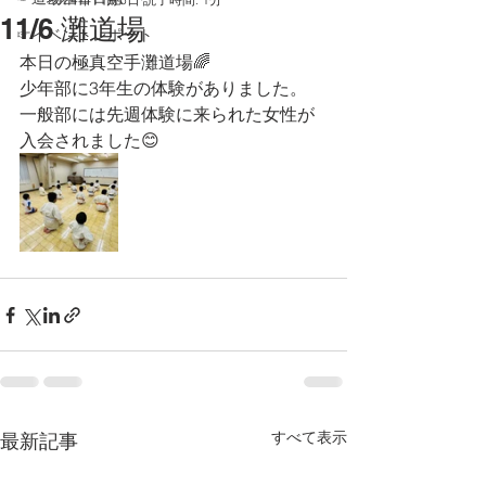
11/6 灘道場
☞イベントレポート
本日の極真空手灘道場🌈
少年部に3年生の体験がありました。
一般部には先週体験に来られた女性が
入会されました😊
すべて表示
最新記事