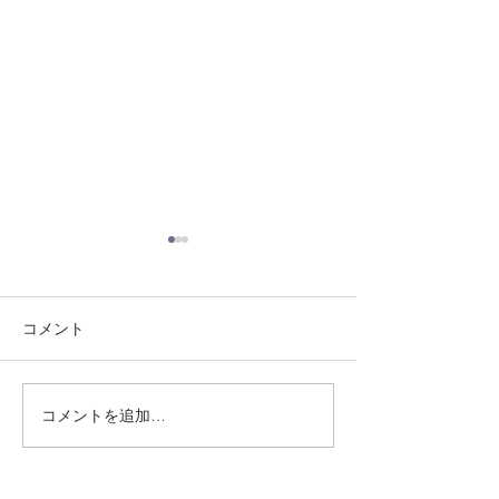
コメント
8/3 灘道場
8/6 西脇道場
コメントを追加…