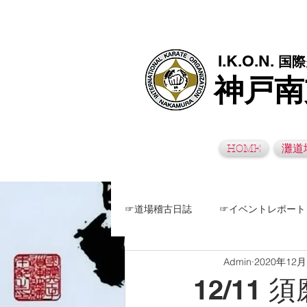
極真空手灘道場・須磨南道場・西脇道場は神戸市灘区、須磨区、兵
I.K.O.N.
国際
神戸南
HOME
灘道
☞道場稽古日誌
☞イベントレポート
Admin
2020年12
12/11