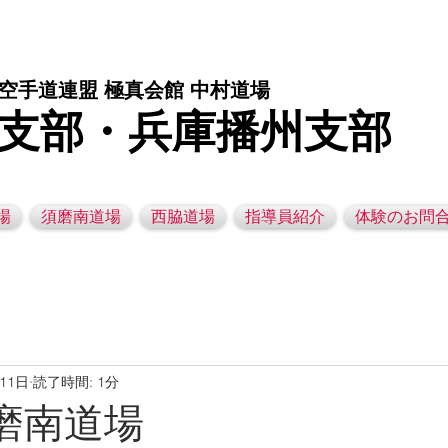
庫県西脇市の空手道場です。 空手｜子供空手教室｜灘区空手道場｜須磨区空手道場｜西脇市空手道場｜幼児空手運動教室
空手道連盟 極真会館 中村道場
支部・兵庫播州支部
場
須磨南道場
西脇道場
指導員紹介
体験のお問
月11日
読了時間: 1分
 須磨南道場