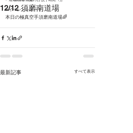
12/12 須磨南道場
☞イベントレポート
本日の極真空手須磨南道場🌈
すべて表示
最新記事