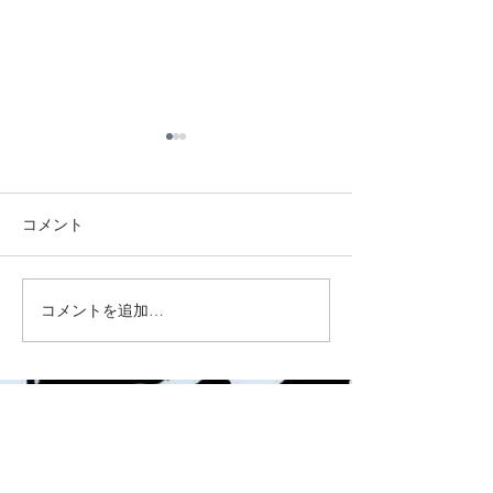
コメント
8/3 灘道場
8/6 西脇道場
コメントを追加…
シェア