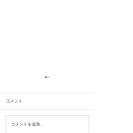
コメント
8/3 灘道場
8/6 西脇道場
コメントを追加…