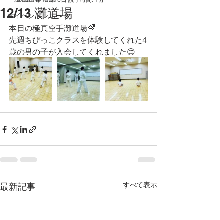
12/13 灘道場
☞イベントレポート
本日の極真空手灘道場🌈
先週ちびっこクラスを体験してくれた4
歳の男の子が入会してくれました😊
すべて表示
最新記事