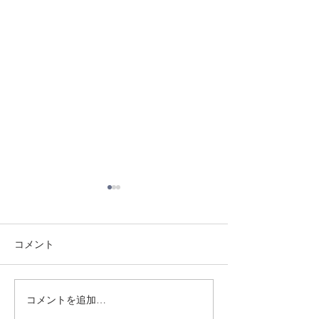
コメント
8/3 灘道場
8/6 西脇道場
コメントを追加…