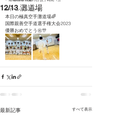
12/13 灘道場
☞イベントレポート
本日の極真空手灘道場🌈
国際親善空手道選手権大会2023
優勝おめでとう㊗️🎊
すべて表示
最新記事