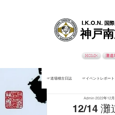
極真空手灘道場・須磨南道場・西脇道場は神戸市灘区、須磨区、兵
I.K.O.N.
国際
神戸南
HOME
灘道
☞道場稽古日誌
☞イベントレポート
Admin
2022年12
12/14 