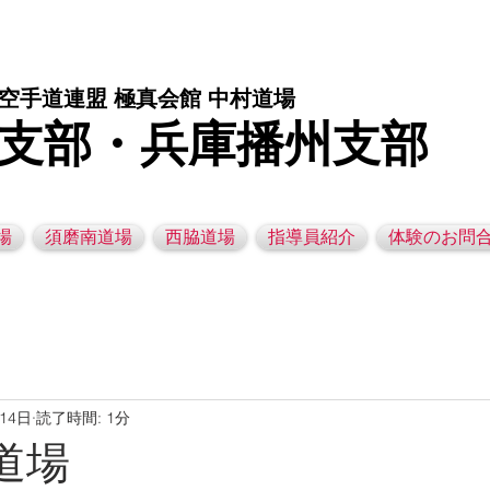
庫県西脇市の空手道場です。 空手｜子供空手教室｜灘区空手道場｜須磨区空手道場｜西脇市空手道場｜幼児空手運動教室
空手道連盟 極真会館 中村道場
支部・兵庫播州支部
場
須磨南道場
西脇道場
指導員紹介
体験のお問
月14日
読了時間: 1分
灘道場