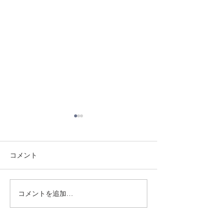
コメント
8/3 灘道場
8/1 須磨南道場
コメントを追加…