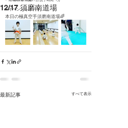
12/17 須磨南道場
☞イベントレポート
本日の極真空手須磨南道場🌈
すべて表示
最新記事