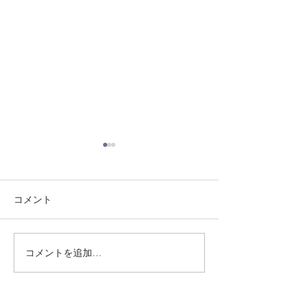
コメント
8/3 灘道場
8/6 西脇道場
コメントを追加…