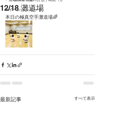
12/18 灘道場
☞イベントレポート
本日の極真空手灘道場🌈
すべて表示
最新記事