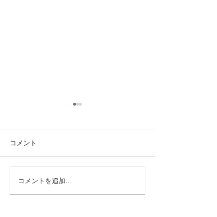
コメント
8/3 灘道場
8/6 西脇道場
コメントを追加…