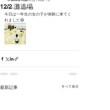
12/2 灘道場
☞イベントレポート
今日は一年生の女の子が体験に来てく
れました😄
すべて表示
最新記事