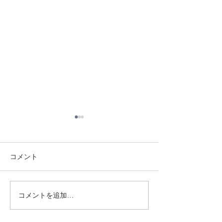
コメント
8/3 灘道場
8/6 西脇道場
コメントを追加…