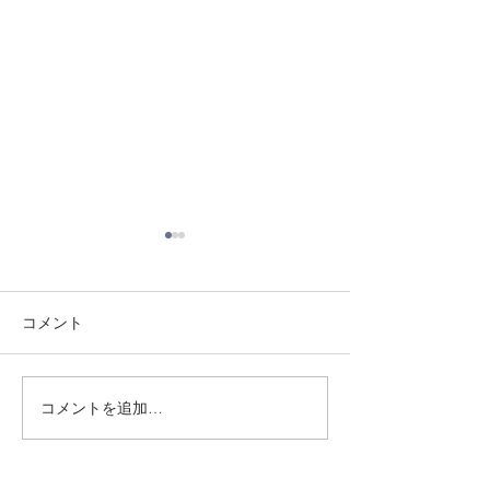
コメント
8/3 灘道場
8/1 須磨南道場
コメントを追加…