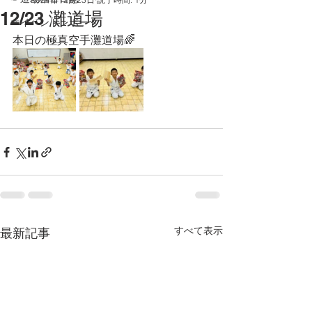
12/23 灘道場
☞イベントレポート
本日の極真空手灘道場🌈
すべて表示
最新記事