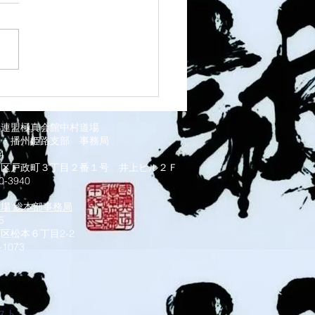
1 須磨南道場
道連盟極真会館中村道場
部・播州姫路支部
事務局
034
磨区戸政町３丁目２番１号 井上ビル２Ｆ
0-3940
道場 総本部事務局
5
区松本６丁目2-2
-1073
スト