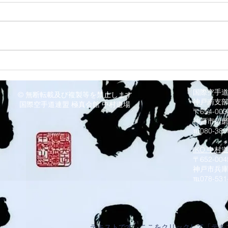
8/3 灘道場
8/
国際空手
© 無断転載及び複製等を禁止します
神戸南支
国際空手道連盟 極真会館 中村道場
〒654-0
神戸市須
℡080-380
IKO.中村
〒652-004
神戸市兵庫
​℡078-531
テキストです。ここをクリックして「テキ