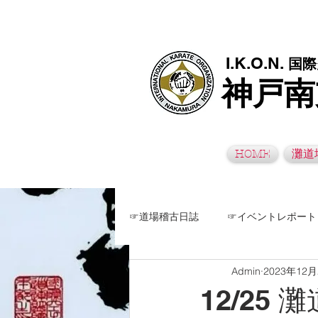
極真空手灘道場・須磨南道場・西脇道場は神戸市灘区、須磨区、兵
I.K.O.N.
国際
神戸南
HOME
灘道
☞道場稽古日誌
☞イベントレポート
Admin
2023年12
12/25 