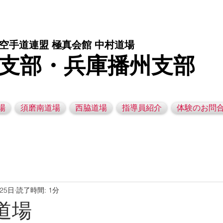
庫県西脇市の空手道場です。 空手｜子供空手教室｜灘区空手道場｜須磨区空手道場｜西脇市空手道場｜幼児空手運動教室
空手道連盟 極真会館 中村道場
支部・兵庫播州支部
場
須磨南道場
西脇道場
指導員紹介
体験のお問
月25日
読了時間: 1分
灘道場