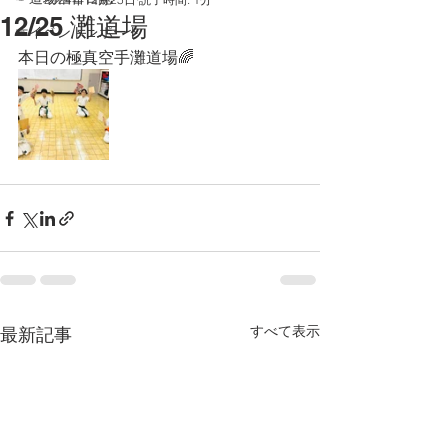
12/25 灘道場
☞イベントレポート
本日の極真空手灘道場🌈
すべて表示
最新記事