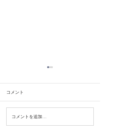
コメント
8/3 灘道場
8/6 西脇道場
コメントを追加…