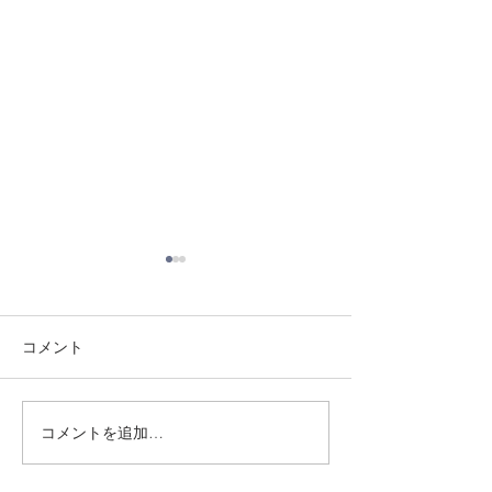
コメント
8/3 灘道場
8/6 西脇道場
コメントを追加…